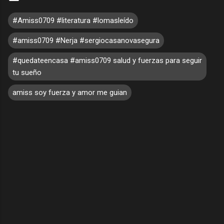
#Amiss0709 #literatura #lomasleído
#amiss0709 #Nerja #sergiocasanovasegura
#quedateencasa #amiss0709 salud y fuerzas para seguir
tu sueño
amiss soy fuerza y amor me guian
C
o
m
e
n
t
a
r